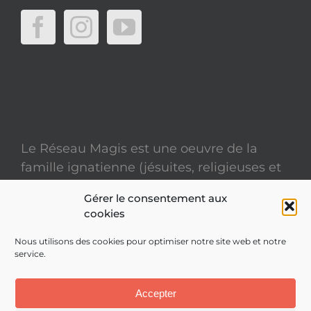
Le Réseau Magis est une oeuvre de la
famille ignatienne (jésuites, religieuses et
laïcs)
Gérer le consentement aux
cookies
Mentions légales
Nous utilisons des cookies pour optimiser notre site web et notre
service.
Politique de confidentialité
Site réalisé par
ACCK
Accepter