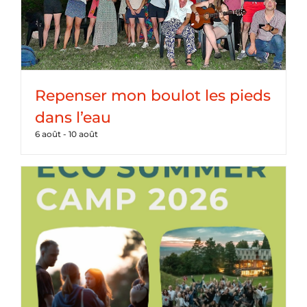
Repenser mon boulot les pieds
dans l’eau
6 août
-
10 août