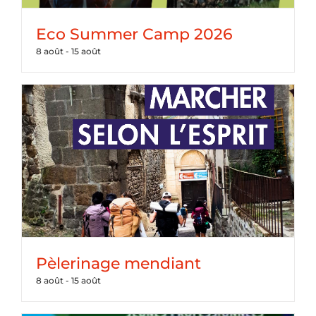
Eco Summer Camp 2026
8 août
-
15 août
Pèlerinage mendiant
8 août
-
15 août