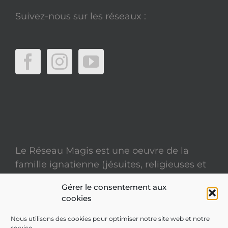
Suivez-nous sur les réseaux :
Le Réseau Magis est une oeuvre de la
famille ignatienne (jésuites, religieuses et
laïcs)
Gérer le consentement aux
cookies
Mentions légales
Nous utilisons des cookies pour optimiser notre site web et notre
service.