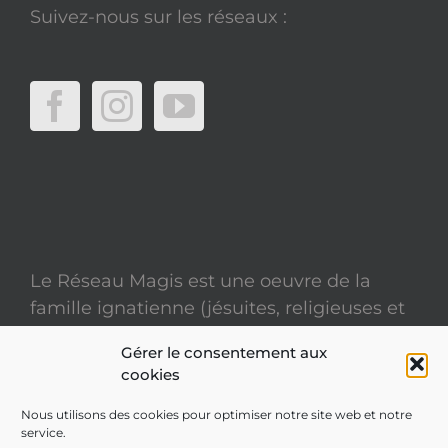
Suivez-nous sur les réseaux :
Le Réseau Magis est une oeuvre de la
famille ignatienne (jésuites, religieuses et
laïcs)
Gérer le consentement aux
cookies
Mentions légales
Nous utilisons des cookies pour optimiser notre site web et notre
service.
Politique de confidentialité