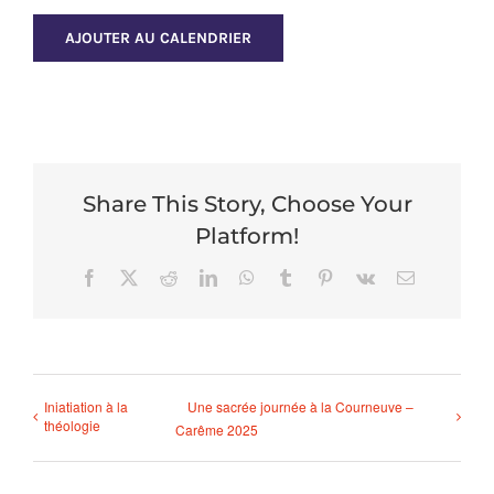
AJOUTER AU CALENDRIER
Share This Story, Choose Your
Platform!
Facebook
X
Reddit
LinkedIn
WhatsApp
Tumblr
Pinterest
Vk
Email
Iniatiation à la
Une sacrée journée à la Courneuve –
théologie
Carême 2025