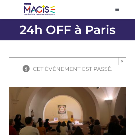
Passer
au
Toggle
Navigati
contenu
Accueil
24h OFF à Paris
Agenda
×
Prier et décider
CET ÉVÈNEMENT EST PASSÉ.
Se former
Volontariat
Pôles régionaux