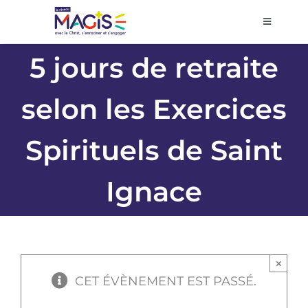
Passer
au
Toggle
Navigati
contenu
Accueil
5 jours de retraite
selon les Exercices
Agenda
Spirituels de Saint
Prier et décider
Ignace
Se former
Volontariat
×
CET ÉVÈNEMENT EST PASSÉ.
Pôles régionaux