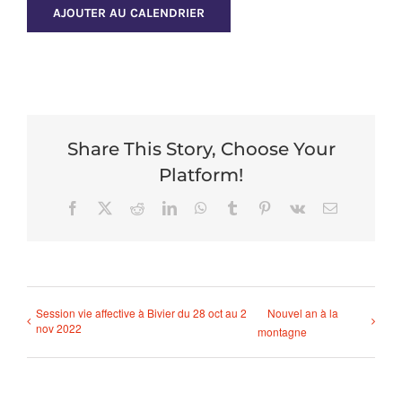
AJOUTER AU CALENDRIER
Share This Story, Choose Your
Platform!
Facebook
X
Reddit
LinkedIn
WhatsApp
Tumblr
Pinterest
Vk
Email
Session vie affective à Bivier du 28 oct au 2
Nouvel an à la
nov 2022
montagne