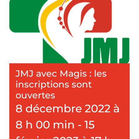
Nous connaître
Faire un don
JMJ avec Magis : les
inscriptions sont
ouvertes
8 décembre 2022 à
8 h 00 min
-
15