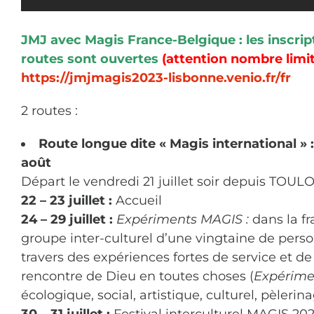
JMJ avec Magis
France-Belgique : les inscrip
routes sont ouvertes
(attention nombre limit
https://jmjmagis2023-lisbonne.venio.fr/fr
2 routes :
Route longue dite « Magis international » : 2
août
Départ le vendredi 21 juillet soir depuis TOU
22 – 23 juillet :
Accueil
24 – 29 juillet :
Expériments MAGIS :
dans la fr
groupe inter-culturel d’une vingtaine de perso
travers des expériences fortes de service et de 
rencontre de Dieu en toutes choses (
Expérime
écologique, social, artistique, culturel, pèlerina
30 – 31 juillet :
Festival interculturel MAGIS 20