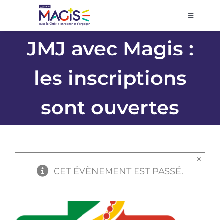
Passer
au
Toggle
Navigati
contenu
Accueil
JMJ avec Magis :
les inscriptions
Agenda
sont ouvertes
Prier et décider
Se former
×
Volontariat
CET ÉVÈNEMENT EST PASSÉ.
Pôles régionaux