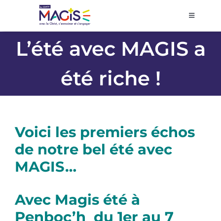
Passer
au
Toggle
Navigati
contenu
Accueil
L’été avec MAGIS a
été riche !
Agenda
Prier et décider
Voici les premiers échos
Se former
de notre bel été avec
MAGIS…
Volontariat
Avec Magis été à
Pôles régionaux
Penboc’h
d
u 1er au 7