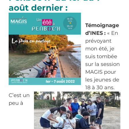
août dernier :
Nous connaître
Témoignage
Faire un don
d’INES :
« En
prévoyant
mon été, je
suis tombée
sur la session
MAGIS pour
les jeunes de
18 à 30 ans.
C’est
un
peu à