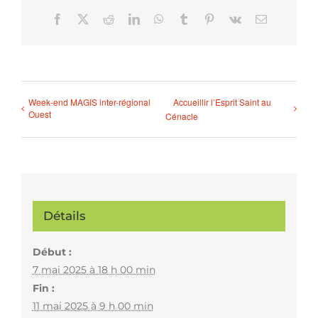
Facebook
X
Reddit
LinkedIn
WhatsApp
Tumblr
Pinterest
Vk
Email
Week-end MAGIS inter-régional
Accueillir l’Esprit Saint au
Ouest
Cénacle
Détails
Début :
7 mai 2025 à 18 h 00 min
Fin :
11 mai 2025 à 9 h 00 min