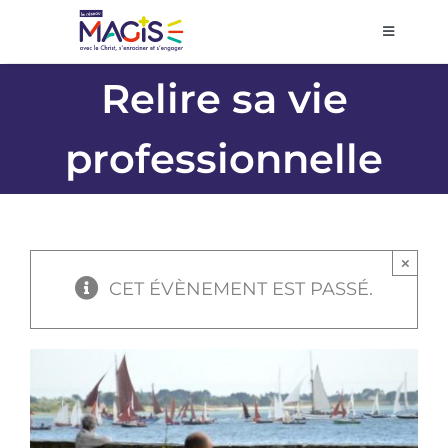
Passer
au
Toggle
Navigati
contenu
Accueil
Relire sa vie
professionnelle
Agenda
Prier et décider
×
Se former
CET ÉVÈNEMENT EST PASSÉ.
Volontariat
Pôles régionaux