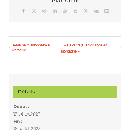
Platform!
Facebook
X
Reddit
LinkedIn
WhatsApp
Tumblr
Pinterest
Vk
Email
Semaine missionnaire à
« Dé-tente(s) et louange en
Marseille
montagne »
Détails
Début :
13 juillet 2023
Fin :
16 juillet 2023