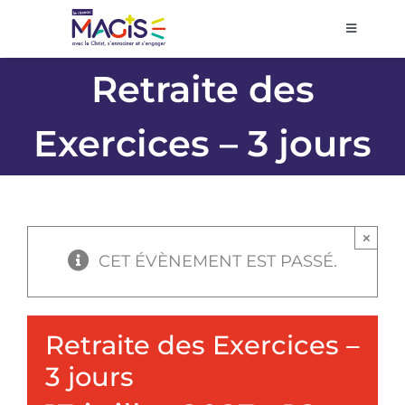
Passer
au
Toggle
Navigati
contenu
Accueil
Retraite des
Exercices – 3 jours
Agenda
Prier et décider
×
Se former
CET ÉVÈNEMENT EST PASSÉ.
Volontariat
Retraite des Exercices –
3 jours
Pôles régionaux