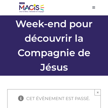
Passer
au
Toggle
Navigati
contenu
Accueil
Week-end pour
découvrir la
Agenda
Compagnie de
Prier et décider
Jésus
Se former
Volontariat
×
CET ÉVÈNEMENT EST PASSÉ.
Pôles régionaux