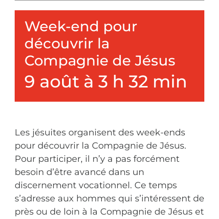
Nous connaître
Week-end pour
découvrir la
Faire un don
Compagnie de Jésus
9 août à 3 h 32 min
Les jésuites organisent des week-ends
pour découvrir la Compagnie de Jésus.
Pour participer, il n’y a pas forcément
besoin d’être avancé dans un
discernement vocationnel. Ce temps
s’adresse aux hommes qui s’intéressent de
près ou de loin à la Compagnie de Jésus et