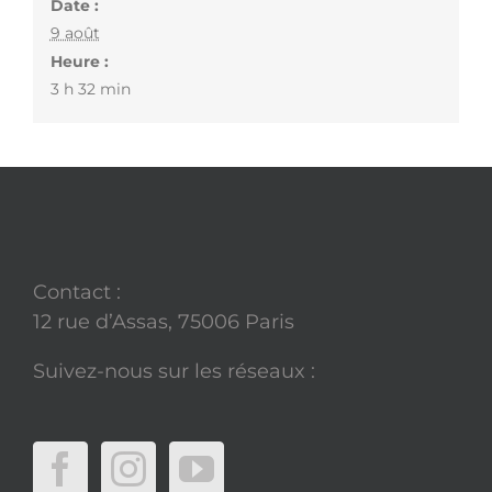
Date :
9 août
Heure :
3 h 32 min
Contact :
12 rue d’Assas, 75006 Paris
Suivez-nous sur les réseaux :