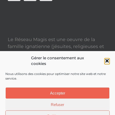
Le Réseau Magis est une oeuvre de la
famille ignatienne (jésuites, religieuses et
laïcs)
Gérer le consentement aux
cookies
Mentions légales
Nous utilisons des cookies pour optimiser notre site web et notre
service.
Politique de confidentialité
Site réalisé par
ACCK
Accepter
Refuser