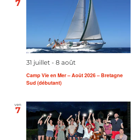
de
Év
7
Nous connaître
vues
Évène
Faire un don
31 juillet
-
8 août
Camp Vie en Mer – Août 2026 – Bretagne
Sud (débutant)
ven
7