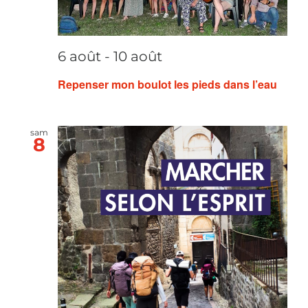
6 août
-
10 août
Repenser mon boulot les pieds dans l’eau
sam
8