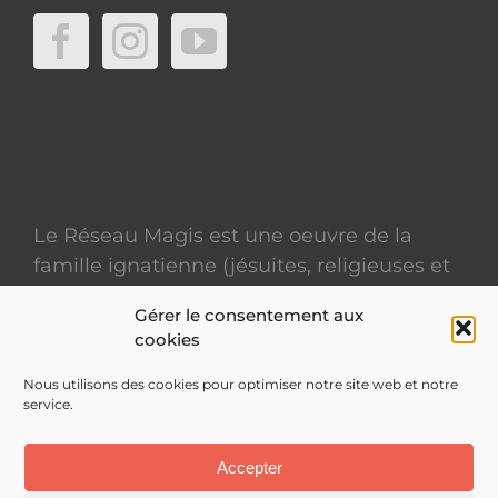
Le Réseau Magis est une oeuvre de la
famille ignatienne (jésuites, religieuses et
laïcs)
Gérer le consentement aux
cookies
Mentions légales
Nous utilisons des cookies pour optimiser notre site web et notre
service.
Politique de confidentialité
Site réalisé par
ACCK
Accepter