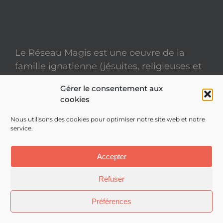
Le Réseau Magis est une oeuvre de la
famille ignatienne (jésuites, religieuses et
laïcs)
Gérer le consentement aux
cookies
Mentions légales
Nous utilisons des cookies pour optimiser notre site web et notre
service.
Politique de confidentialité
Site réalisé par
ACCK
Accepter
Refuser
Préférences