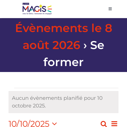
Passer
au
Toggle
Navigati
contenu
Accueil
Évènements le 8
août 2026
› Se
Agenda
former
Prier et décider
Se former
Évènements
Aucun évènements planifié pour 10
Volontariat
Notice
for
octobre 2025.
Pôles régionaux
10
10/10/2025
Nav
Recher
Jour