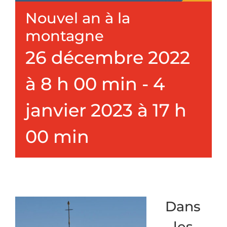
Nouvel an à la
montagne
26 décembre 2022
à 8 h 00 min
-
4
janvier 2023 à 17 h
00 min
Dans
les