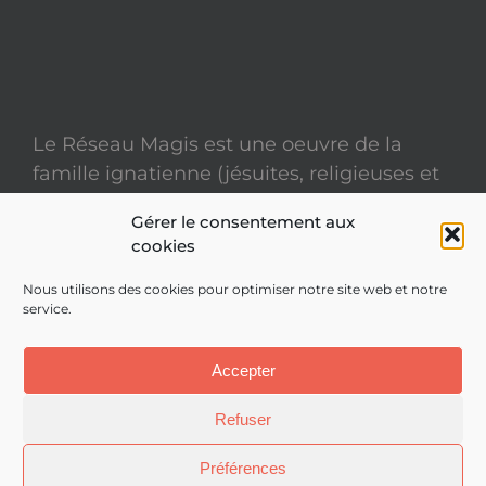
Le Réseau Magis est une oeuvre de la
famille ignatienne (jésuites, religieuses et
laïcs)
Gérer le consentement aux
cookies
Mentions légales
Nous utilisons des cookies pour optimiser notre site web et notre
service.
Politique de confidentialité
Site réalisé par
ACCK
Accepter
Refuser
Préférences