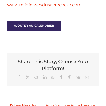
www.religieusesdusacrecoeur.com
AJOUTER AU CALENDRIER
Share This Story, Choose Your
Platform!
Facebook
X
Reddit
LinkedIn
WhatsApp
Tumblr
Pinterest
Vk
Email
JMJ avec Magis : les
Découvrir en distanciel une Année pour