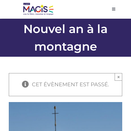
Passer
au
Toggle
Navigati
contenu
Accueil
Nouvel an à la
montagne
Agenda
Prier et décider
×
Se former
CET ÉVÈNEMENT EST PASSÉ.
Volontariat
Pôles régionaux